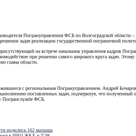
ководителя Погрануправления ФСБ по Волгоградской области – 
решении задач реализации государственной пограничной полити
, присутствующий на встрече начальник управления кадров Пог
аимодействие при решении самого широкого круга задач. Этому 
ию главы области.
ложившееся с региональным Погрануправлением. Андрей Бочаров
выполнению поставленных задач, подчеркнув, что полученный о
ку Погранслужбе ФСБ.
сти родились 162 малыша
ления в ИВЦ ЖКХ и ТЭК