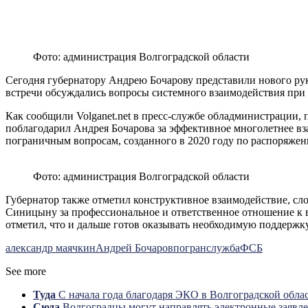
Фото: администрация Волгоградской области
Сегодня губернатору Андрею Бочарову представили нового ру
встречи обсуждались вопросы системного взаимодействия при 
Как сообщили Volganet.net в пресс-службе обладминистрации
поблагодарил Андрея Бочарова за эффективное многолетнее вз
пограничным вопросам, созданного в 2020 году по распоряжен
Фото: администрация Волгоградской области
Губернатор также отметил конструктивное взаимодействие, с
Синицыну за профессиональное и ответственное отношение к 
отметил, что и дальше готов оказывать необходимую поддерж
александр маячкин
Андрей Бочаров
погранслужба
ФСБ
See more
Туда
С начала года благодаря ЭКО в Волгоградской обла
Сюда
Волгоградцы могут направлять электронные заяв