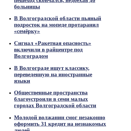
пешеход скончался, недоехав до
больницы
В Волгоградской области пьяный
подросток на мопеде протаранил
«семёрку»
Сигнал «Ракетная опасность»
включили в райцентре под
Волгоградом
В Волгограде ищут классику,
переведенную на иностранные
языки
Общественные пространства
благоустроили в семи малых
городах Волгоградской области
Молодой волжанин смог незаконно
оформить 31 кредит на незнакомых
людей