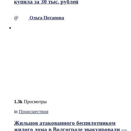
купила за 30 тыс. рублей
@
Ольга Потапова
1.3k
Просмотры
in
Происшествия
Жильцов атакованного беспилотником
жилого дома в Волгограде эвакуировали —