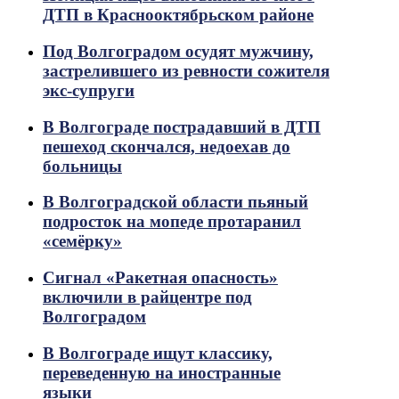
ДТП в Краснооктябрьском районе
Под Волгоградом осудят мужчину,
застрелившего из ревности сожителя
экс-супруги
В Волгограде пострадавший в ДТП
пешеход скончался, недоехав до
больницы
В Волгоградской области пьяный
подросток на мопеде протаранил
«семёрку»
Сигнал «Ракетная опасность»
включили в райцентре под
Волгоградом
В Волгограде ищут классику,
переведенную на иностранные
языки