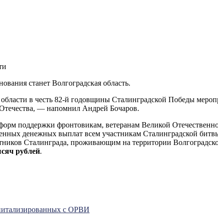
ти
днования станет Волгоградская область.
бласти в честь 82-й годовщины Сталинградской Победы меропр
 Отечества, — напомнил Андрей Бочаров.
форм поддержки фронтовикам, ветеранам Великой Отечественной
менных денежных выплат всем участникам Сталинградской битв
тников Сталинграда, проживающим на территории Волгоградско
ысяч рублей
.
спитализированных с ОРВИ