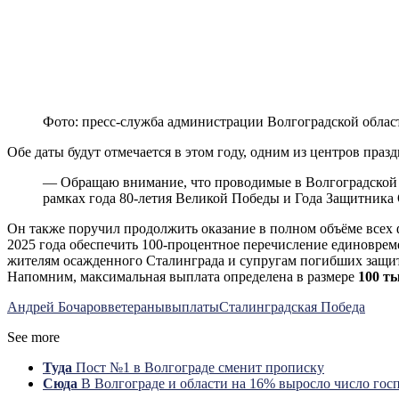
Фото: пресс-служба администрации Волгоградской облас
Обе даты будут отмечается в этом году, одним из центров праз
— Обращаю внимание, что проводимые в Волгоградской о
рамках года 80-летия Великой Победы и Года Защитника
Он также поручил продолжить оказание в полном объёме всех 
2025 года обеспечить 100-процентное перечисление единовре
жителям осажденного Сталинграда и супругам погибших защи
Напомним, максимальная выплата определена в размере
100 т
Андрей Бочаров
ветераны
выплаты
Сталинградская Победа
See more
Туда
Пост №1 в Волгограде сменит прописку
Сюда
В Волгограде и области на 16% выросло число го