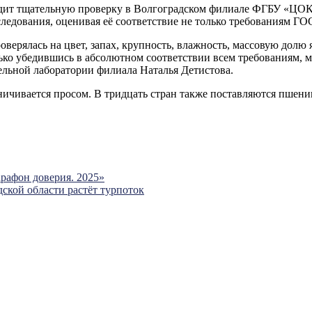
дит тщательную проверку в Волгоградском филиале ФГБУ «ЦОК А
ледования, оценивая её соответствие не только требованиям ГО
верялась на цвет, запах, крупность, влажность, массовую долю 
ько убедившись в абсолютном соответствии всем требованиям, м
ельной лаборатории филиала Наталья Детистова.
аничивается просом. В тридцать стран также поставляются пшен
рафон доверия. 2025»
дской области растёт турпоток