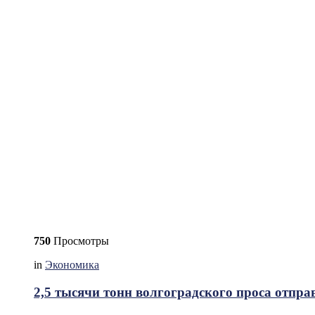
750
Просмотры
in
Экономика
2,5 тысячи тонн волгоградского проса отпра