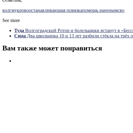
Отметим,
волгму
кровоостанавливающая повязка
помощь раненым
сво
See more
Туда
Волгоградский Ротор и болельщики встанут в «Бес
Сюда
Два школьника 10 и 13 лет разбили стёкла на трёх 
Вам также может понравиться