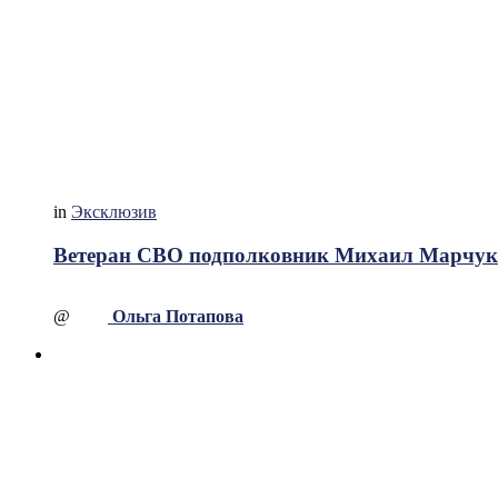
in
Эксклюзив
Ветеран СВО подполковник Михаил Марчук: 
@
Ольга Потапова