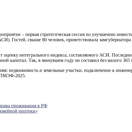
ероприятие – первая стратегическая сессия по улучшению инвес
И). Гостей, свыше 80 человек, приветствовала замгубернатора
т оценку интегрального индекса, составляемого АСИ. Последн
ной капитал. Так, в минувшем году он составил без малого 365 м
иям: недвижимость и земельные участки, подключение к инженер
м ПМЭФ-2025.
права проживания в РФ
Семейной ипотеки»