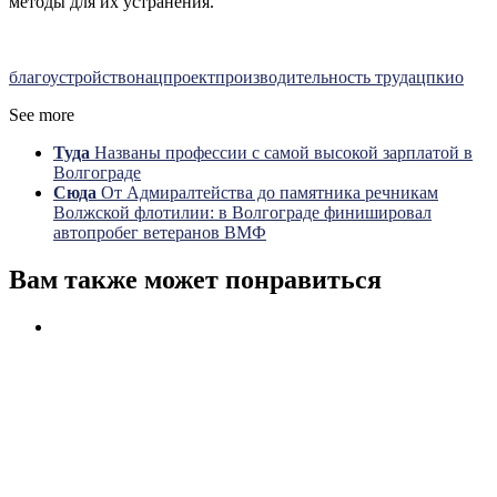
методы для их устранения.
благоустройство
нацпроект
производительность труда
цпкио
See more
Туда
Названы профессии с самой высокой зарплатой в
Волгограде
Сюда
От Адмиралтейства до памятника речникам
Волжской флотилии: в Волгограде финишировал
автопробег ветеранов ВМФ
Вам также может понравиться