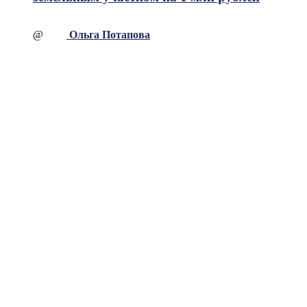
@
Ольга Потапова