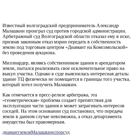
Известный волгоградский предприниматель Александр
Малашкин проиграл суд против городской администрации.
Арбитражный суд Волгоградской области отказал ему в иске,
признав законным отказ мэрии передать в собственность
землю под торговым центром «Диамант на Комсомольской»
без проведения аукциона.
Миллиардер, являясь собственником здания и арендатором
земли, пытался реализовать свое исключительное право на
выкуп участка. Однако в суде выяснилась интересная деталь:
здание ТЦ физически не помещается в границы того участка,
который хотел получить Малашкин.
Как отмечается в пресс-релизе арбитража, эта
«геометрическая» проблема создает препятствия для
эксплуатации части здания и может затрагивать интересов
соседей. На этом основании суд постановил, что передача
земли в данном случае невозможна, а отказ департамента
имущества был правомерным.
диамант
земля
Малашкин
спор
суд