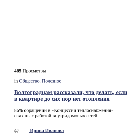
485
Просмотры
in
Общество
,
Полезное
Волгоградцам рассказали, что делать, если
в квартире до сих пор нет отопления
86% обращений в «Концессии теплоснабжения»
связаны с работой внутридомовых сетей.
@
Ирина Иванова