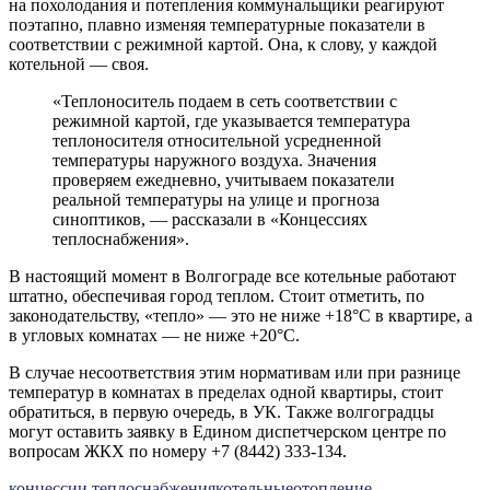
на похолодания и потепления коммунальщики реагируют
поэтапно, плавно изменяя температурные показатели в
соответствии с режимной картой. Она, к слову, у каждой
котельной — своя.
«Теплоноситель подаем в сеть соответствии с
режимной картой, где указывается температура
теплоносителя относительной усредненной
температуры наружного воздуха. Значения
проверяем ежедневно, учитываем показатели
реальной температуры на улице и прогноза
синоптиков, — рассказали в «Концессиях
теплоснабжения».
В настоящий момент в Волгограде все котельные работают
штатно, обеспечивая город теплом. Стоит отметить, по
законодательству, «тепло» — это не ниже +18°C в квартире, а
в угловых комнатах — не ниже +20°C.
В случае несоответствия этим нормативам или при разнице
температур в комнатах в пределах одной квартиры, стоит
обратиться, в первую очередь, в УК. Также волгоградцы
могут оставить заявку в Едином диспетчерском центре по
вопросам ЖКХ по номеру +7 (8442) 333-134.
концессии теплоснабжения
котельные
отопление