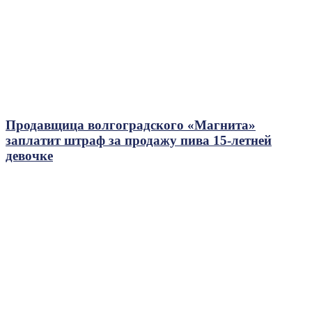
Продавщица волгоградского «Магнита»
заплатит штраф за продажу пива 15-летней
девочке