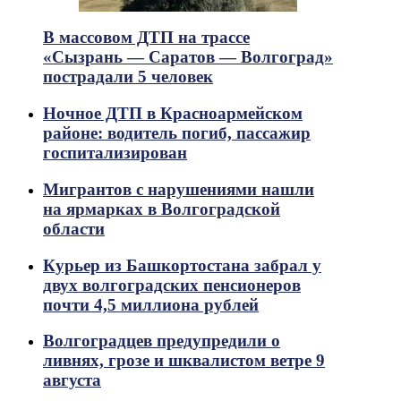
В массовом ДТП на трассе
«Сызрань — Саратов — Волгоград»
пострадали 5 человек
Ночное ДТП в Красноармейском
районе: водитель погиб, пассажир
госпитализирован
Мигрантов с нарушениями нашли
на ярмарках в Волгоградской
области
Курьер из Башкортостана забрал у
двух волгоградских пенсионеров
почти 4,5 миллиона рублей
Волгоградцев предупредили о
ливнях, грозе и шквалистом ветре 9
августа