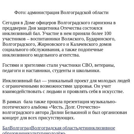
Фото: администрация Волгоградской области
Сегодня в Доме офицеров Волгоградского гарнизона в
преддверии Дня защитника Отечества состоялся
инклюзивный бал. Участие в нем приняли более 100
участников – воспитанники Волжского, Бударинского,
Волгоградского, Жирновского и Калачевского домов
социального обслуживания, а также подопечные
инклюзивного модельного агентства.
Гостями и зрителями стали участники СВО, ветераны,
педагоги и наставники, студенты и школьники.
Инклюзивный бал — уникальный проект для молодых людей
с ограниченными возможностями здоровья. Он учит
взаимодействовать с людьми и проявлять себя в искусстве.
В рамках бала также прошла презентация музыкально-
поэтического альбома «Честь. Долг. Отечество»
волгоградского автора Дилии Белькиной и был организован
концерт для всех присутствующих.
Бал
Волгоград
Волгоградская область
дети
инклюзивное
образование
культура
молодёжь