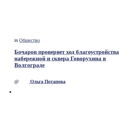
in
Общество
Бочаров проверяет ход благоустройства
набережной и сквера Говорухина в
Волгограде
@
Ольга Потапова