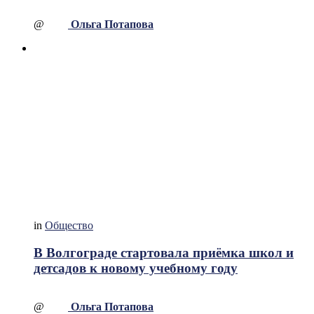
@
Ольга Потапова
in
Общество
В Волгограде стартовала приёмка школ и
детсадов к новому учебному году
@
Ольга Потапова