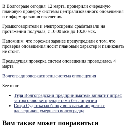
В Волгограде сегодня, 12 марта, проверили очередную
плановую проверку системы централизованного оповещения
и информирования населения.
Громкоговорители и электросирены срабатывали на
протяжении получала, с 10:00 мск до 10:30 мск.
Напомним, что горожан заранее предупредили о том, что
проверка оповещения носит плановый характер и паниковать
не стоит.
Предыдущая проверка систем оповещения проводилась 4
марта.
Волгоград
проверка
сирены
система оповещения
See more
Туда
Волгоградский предприниматель заплатит штраф
за торговлю ветпрепаратами без лицензии
Сюда
Суд отказал банку во взыскании долга с
наследников умершего волгоградца
Вам также может понравиться