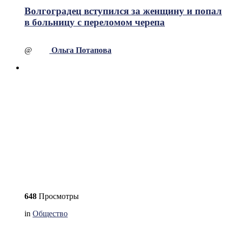
Волгоградец вступился за женщину и попал
в больницу с переломом черепа
@
Ольга Потапова
648
Просмотры
in
Общество