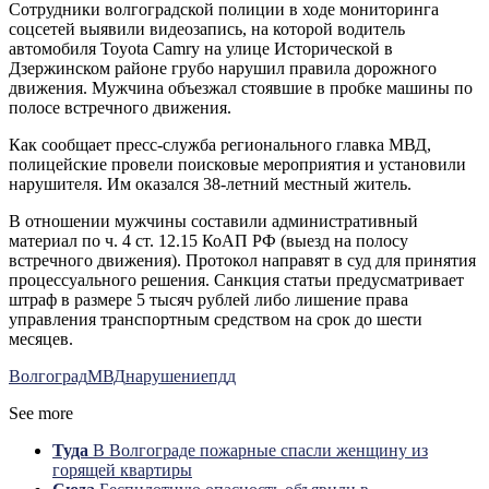
Сотрудники волгоградской полиции в ходе мониторинга
соцсетей выявили видеозапись, на которой водитель
автомобиля Toyota Camry на улице Исторической в
Дзержинском районе грубо нарушил правила дорожного
движения. Мужчина объезжал стоявшие в пробке машины по
полосе встречного движения.
Как сообщает пресс-служба регионального главка МВД,
полицейские провели поисковые мероприятия и установили
нарушителя. Им оказался 38-летний местный житель.
В отношении мужчины составили административный
материал по ч. 4 ст. 12.15 КоАП РФ (выезд на полосу
встречного движения). Протокол направят в суд для принятия
процессуального решения. Санкция статьи предусматривает
штраф в размере 5 тысяч рублей либо лишение права
управления транспортным средством на срок до шести
месяцев.
Волгоград
МВД
нарушение
пдд
See more
Туда
В Волгограде пожарные спасли женщину из
горящей квартиры