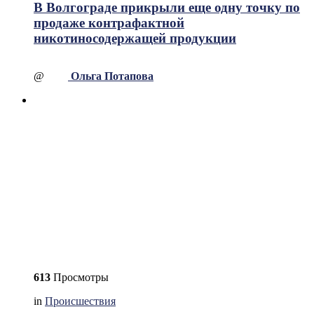
В Волгограде прикрыли еще одну точку по
продаже контрафактной
никотиносодержащей продукции
@
Ольга Потапова
613
Просмотры
in
Происшествия