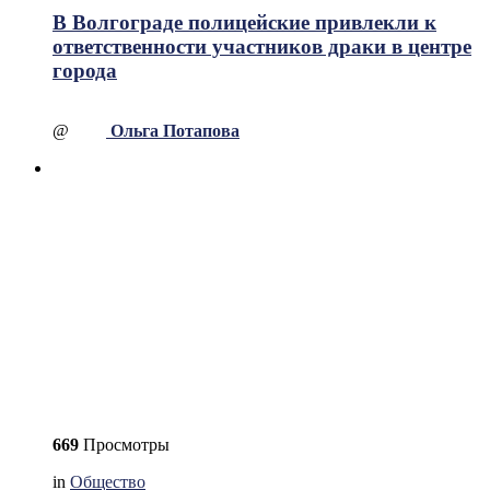
В Волгограде полицейские привлекли к
ответственности участников драки в центре
города
@
Ольга Потапова
669
Просмотры
in
Общество