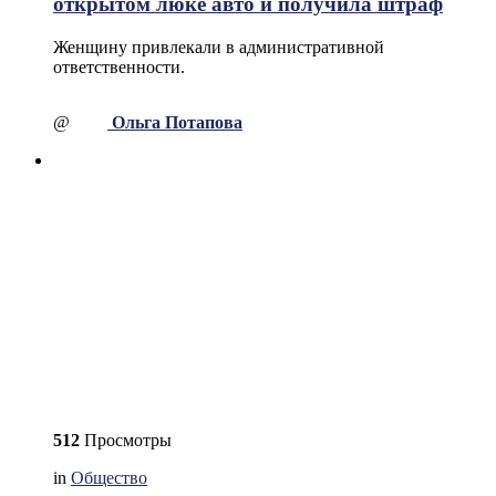
открытом люке авто и получила штраф
Женщину привлекали в административной
ответственности.
@
Ольга Потапова
512
Просмотры
in
Общество