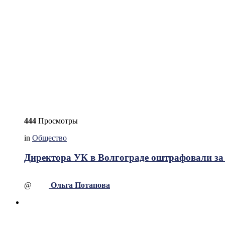
444
Просмотры
in
Общество
Директора УК в Волгограде оштрафовали за 
@
Ольга Потапова