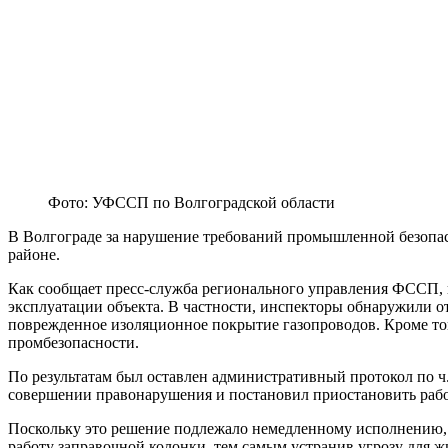
Фото: УФССП по Волгоградской области
В Волгограде за нарушение требований промышленной безопа
районе.
Как сообщает пресс-служба регионального управления ФССП,
эксплуатации объекта. В частности, инспекторы обнаружили о
поврежденное изоляционное покрытие газопроводов. Кроме того
промбезопасности.
По результатам был оставлен административный протокол по ч
совершении правонарушения и постановил приостановить работ
Поскольку это решение подлежало немедленному исполнению, 
работу заправочной колонки, тем самым устранив угрозу для ж