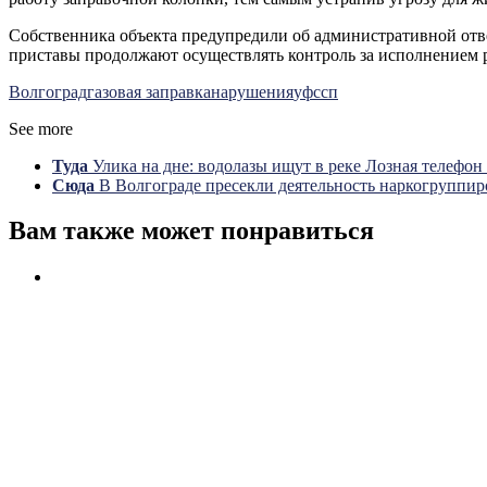
Собственника объекта предупредили об административной отве
приставы продолжают осуществлять контроль за исполнением 
Волгоград
газовая заправка
нарушения
уфссп
See more
Туда
Улика на дне: водолазы ищут в реке Лозная телефо
Сюда
В Волгограде пресекли деятельность наркогруппи
Вам также может понравиться