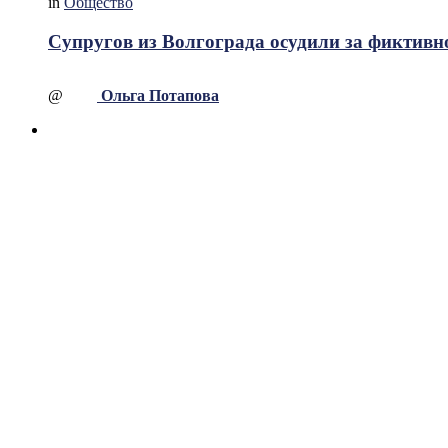
in
Общество
Супругов из Волгограда осудили за фиктивно
@
Ольга Потапова