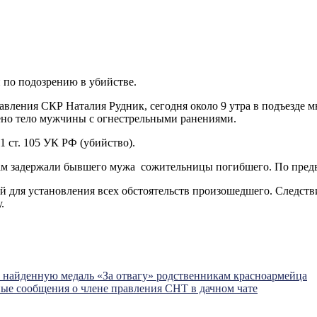
 по подозрению в убийстве.
авления СКР Наталия Рудник, сегодня около 9 утра в подъезде 
но тело мужчины с огнестрельными ранениями.
1 ст. 105 УК РФ (убийство).
ам задержали бывшего мужа сожительницы погибшего. По предв
й для установления всех обстоятельств произошедшего. Следств
.
 найденную медаль «За отвагу» родственникам красноармейца
ные сообщения о члене правления СНТ в дачном чате