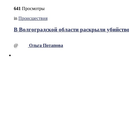
641
Просмотры
in
Происшествия
В Волгоградской области раскрыли убийство
@
Ольга Потапова