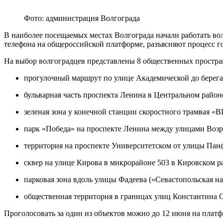
Фото: администрация Волгограда
В наиболее посещаемых местах Волгограда начали работать во
телефона на общероссийской платформе, разъясняют процесс г
На выбор волгоградцев представлены 8 общественных простран
прогулочный маршрут по улице Академической до берег
бульварная часть проспекта Ленина в Центральном район
зеленая зона у конечной станции скоростного трамвая «В
парк «Победа» на проспекте Ленина между улицами Возр
территория на проспекте Университетском от улицы Пан
сквер на улице Кирова в микрорайоне 503 в Кировском р
парковая зона вдоль улицы Фадеева («Севастопольская н
общественная территория в границах улиц Константина 
Проголосовать за один из объектов можно до 12 июня на платфор