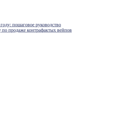
 году: пошаговое руководство
у по продаже контрафактых вейпов