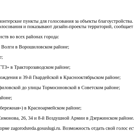
лонтерские пункты для голосования за объекты благоустройств
олосования и показывают дизайн-проекты территорий, сообщает
ств во всех районах города:
а Волги в Ворошиловском районе;
е;
ГТЗ» в Тракторозаводском районе;
ождения и 39-й Гвардейской в Краснооктябрьском районе;
филовской до улицы Тормосиновской в Советском районе;
айоне;
абережная») в Красноармейском районе;
Симонова, 26, 34 и 8-й Воздушной Армии в Дзержинском районе
ме zagorodsreda.gosuslugi.ru. Возможность отдать свой голос ес