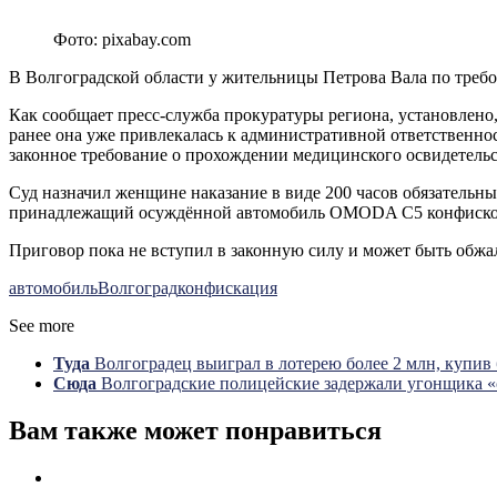
Фото: pixabay.com
В Волгоградской области у жительницы Петрова Вала
по треб
Как сообщает пресс-служба прокуратуры региона, установлено
ранее она уже привлекалась к административной ответственно
законное требование о прохождении медицинского освидетельс
Суд назначил женщине наказание в виде 200 часов обязательны
принадлежащий осуждённой автомобиль OMODA C5 конфискова
Приговор пока не вступил в законную силу и может быть обжа
автомобиль
Волгоград
конфискация
See more
Туда
Волгоградец выиграл в лотерею более 2 млн, купив 
Сюда
Волгоградские полицейские задержали угонщика 
Вам также может понравиться