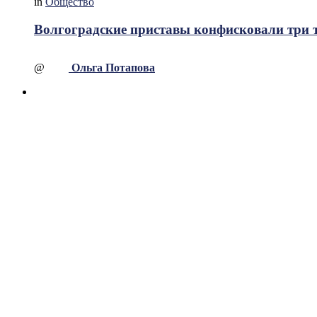
in
Общество
Волгоградские приставы конфисковали три т
@
Ольга Потапова