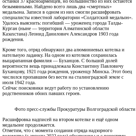
останки 37 красноармейцев, но большинство из них остаются
безымянными. Найдено всего лишь два «смертных»
медальона. Записи в одном из них смогли расшифровать
специалисты известной лаборатории «Солдатский медальон».
Удалось выяснить: погибший — уроженец города Талды-
Курган (ныне — территория Алматинской области
Казахстана) Леонид Данилович Александров 1903 года
рождения.
Кроме того, отряд обнаружил два алюминиевых котелка и
нательную ладанку. На одном из котелков сохранилась
выцарапанная фамилия — Буханцов. С большой долей
вероятности вещь принадлежала Константину Павловичу
Буханцову, 1921 года рождения, уроженцу Минска. Этот боец
числился пропавшим без вести на сталинградской земле с
июля 1942 года.
Сейчас поисковики ведут работу по установлению
родственников обоих павших героев.
Фото пресс-службы Прокуратуры Волгоградской области
Расшифровка надписей на втором котелке и ещё одном
медальоне продолжается.
Отметим, что с момента создания отряда надзорного
ведомства (с августа 2022 года) обнаружены и с почестями