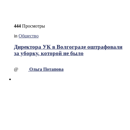
444
Просмотры
in
Общество
Директора УК в Волгограде оштрафовали
за уборку, которой не было
@
Ольга Потапова