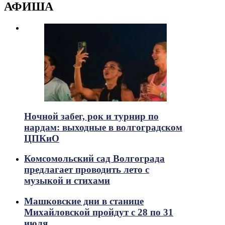
АФИША
Ночной забег, рок и турнир по
нардам: выходные в волгоградском
ЦПКиО
Комсомольский сад Волгограда
предлагает проводить лето с
музыкой и стихами
Машковские дни в станице
Михайловской пройдут с 28 по 31
июля