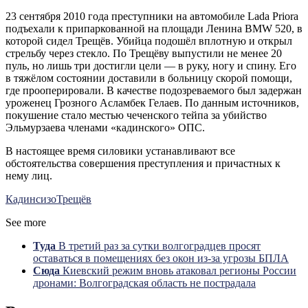
23 сентября 2010 года преступники на автомобиле Lada Priora
подъехали к припаркованной на площади Ленина BMW 520, в
которой сидел Трещёв. Убийца подошёл вплотную и открыл
стрельбу через стекло. По Трещёву выпустили не менее 20
пуль, но лишь три достигли цели — в руку, ногу и спину. Его
в тяжёлом состоянии доставили в больницу скорой помощи,
где прооперировали. В качестве подозреваемого был задержан
уроженец Грозного Асламбек Гелаев. По данным источников,
покушение стало местью чеченского тейпа за убийство
Эльмурзаева членами «кадинского» ОПС.
В настоящее время силовики устанавливают все
обстоятельства совершения преступления и причастных к
нему лиц.
Кадин
сизо
Трещёв
See more
Туда
В третий раз за сутки волгоградцев просят
оставаться в помещениях без окон из-за угрозы БПЛА
Сюда
Киевский режим вновь атаковал регионы России
дронами: Волгоградская область не пострадала