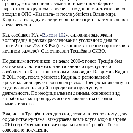
Трещёву, которого подозревают в незаконном обороте
наркотиков в крупном размере — по данным источников, он
входил в ОПС «Казачата» и после убийства Владимира
Кадина занял одну из лидирующих позиций в криминальной
среде региона.
Как сообщает ИА «
Высота 102
», силовики задержали
волгоградца в рамках расследования уголовного дела по
части 2 статьи 228 УК РФ (незаконное хранение наркотиков в
крупном размере). Суд отправил Трещёва в СИЗО.
По данным источников, с начала 2000-х годов Трещёв был
активным участником организованного преступного
сообщества «Казачата», которым руководил Владимир Кадин.
В 2011 году, после убийства Кадина, в региональной
криминальной среде произошёл раскол. Трещёв занял одну из
лидирующих позиций и продолжил преступную
деятельность. По неофициальным данным, основной вид
«заработка» контролируемого им сообщества сегодня —
вымогательства.
Владислав Трещёв проходил свидетелем по уголовному делу
об убийстве Рустама Эльмурзаева возле клуба Mojo в апреле
2010 года. Осенью того же года на самого Трещёва было
совершено покушение.