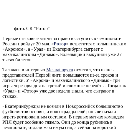
фото: СК "Ротор"
Первые стыковые матчи за право выступить в чемпионате
России пройдут 20 мая. «
Ротор
» встретится с тольяттинским
«Акроном», а «Урал» из Екатеринбурга сыграет с
махачкалинским «Динамо». Болельщики выкупили уже 27
тысяч билетов.
Талалаев в интервью
Metaratings.ru
.отметил, что шансы
представителей Первой лиги повышаются из-за сроков и
логистики. У «Акрона» и махачкалинского «Динамо» три
игры через два дня на третий и сложные перелёты. Тогда как
«Урал» и «Ротор» уже две недели знали, что сыграют в
стыках.
«Екатеринбуржцы не возили в Новороссийск большинство
футболистов основы, а волгоградцы ещё раньше начали
играть ротированным составом. В первых матчах командам
РПЛ будет особенно тяжело. Они до конца рубились в
чемпионате, отдали максимум сил, а сейчас за короткий