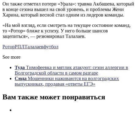
Он также отметил потери «Урала»: травма Акбашева, который
в конце сезона вышел на свой уровень, и проблемы Жени
Харина, который весной стал одним из лидеров команды.
«На мой взгляд, если смотреть на текущее состояние команд,
то «Ротор» ближе к успеху. У него больше шансов
зацепиться», — резюмировал Талалаев.
Ротор
РПЛ
Талалаев
футбол
See more
Туда
Тимофеевка и мятлик атакуют: сезон аллергии в
Волгоградской области в самом разгаре
Сюда
Мошенники наживаются на волгоградских
выпускниках, продавая «ответы ЕГЭ»
Вам также может понравиться