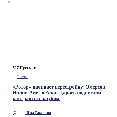
527
Просмотры
in
Спорт
«Ротор» начинает перестройку: Эмерсон
Иллой-Айет и Алан Цараев подписали
контракты с клубом
@
Яна Волкова