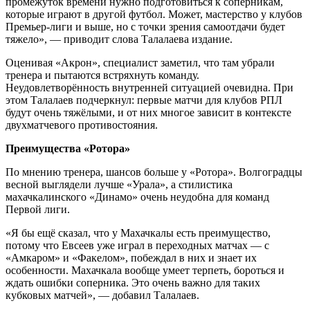
промежуток времени нужно подготовиться к соперникам,
которые играют в другой футбол. Может, мастерство у клубов
Премьер-лиги и выше, но с точки зрения самоотдачи будет
тяжело», — приводит слова Талалаева издание.
Оценивая «Акрон», специалист заметил, что там убрали
тренера и пытаются встряхнуть команду.
Неудовлетворённость внутренней ситуацией очевидна. При
этом Талалаев подчеркнул: первые матчи для клубов РПЛ
будут очень тяжёлыми, и от них многое зависит в контексте
двухматчевого противостояния.
Преимущества «Ротора»
По мнению тренера, шансов больше у «Ротора». Волгоградцы
весной выглядели лучше «Урала», а стилистика
махачкалинского «Динамо» очень неудобна для команд
Первой лиги.
«Я бы ещё сказал, что у Махачкалы есть преимущество,
потому что Евсеев уже играл в переходных матчах — с
«Амкаром» и «Факелом», побеждал в них и знает их
особенности. Махачкала вообще умеет терпеть, бороться и
ждать ошибки соперника. Это очень важно для таких
кубковых матчей», — добавил Талалаев.