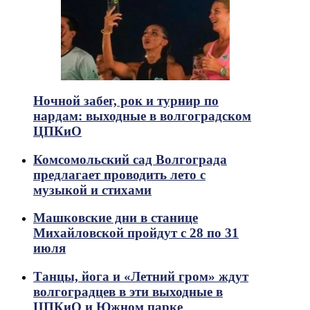
Ночной забег, рок и турнир по
нардам: выходные в волгоградском
ЦПКиО
Комсомольский сад Волгограда
предлагает проводить лето с
музыкой и стихами
Машковские дни в станице
Михайловской пройдут с 28 по 31
июля
Танцы, йога и «Летний гром» ждут
волгоградцев в эти выходные в
ЦПКиО и Южном парке