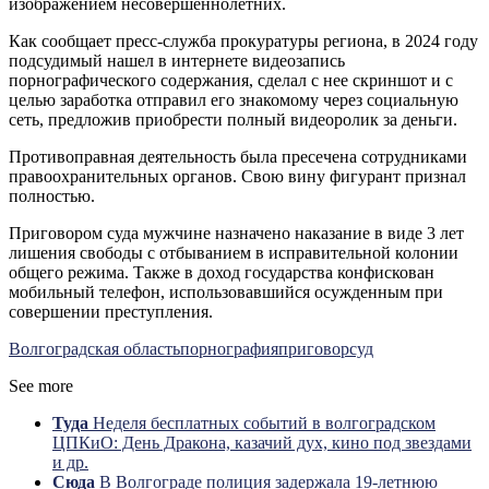
изображением несовершеннолетних.
Как сообщает пресс-служба прокуратуры региона,
в 2024 году
подсудимый нашел в интернете видеозапись
порнографического содержания, сделал с нее скриншот и с
целью заработка отправил его знакомому через социальную
сеть, предложив приобрести полный видеоролик за деньги.
Противоправная деятельность была пресечена сотрудниками
правоохранительных органов. Свою вину фигурант признал
полностью.
Приговором суда мужчине назначено наказание в виде 3 лет
лишения свободы с отбыванием в исправительной колонии
общего режима. Также в доход государства конфискован
мобильный телефон, использовавшийся осужденным при
совершении преступления.
Волгоградская область
порнография
приговор
суд
See more
Туда
Неделя бесплатных событий в волгоградском
ЦПКиО: День Дракона, казачий дух, кино под звездами
и др.
Сюда
В Волгограде полиция задержала 19-летнюю