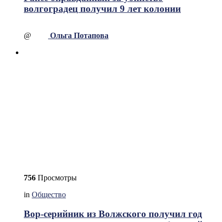
волгоградец получил 9 лет колонии
@
Ольга Потапова
756
Просмотры
in
Общество
Вор-серийник из Волжского получил год