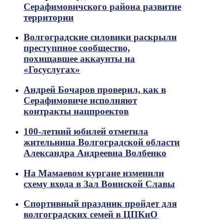
Серафимовичского района развитие
территории
Волгоградские силовики раскрыли
преступпное сообщество,
похищавшее аккаунты на
«Госуслугах»
Андрей Бочаров проверил, как в
Серафимовиче исполняют
контракты нацпроектов
100-летний юбилей отметила
жительница Волгоградской области
Александра Андреевна Волбенко
На Мамаевом кургане изменили
схему входа в Зал Воинской Славы
Спортивный праздник пройдет для
волгоградских семей в ЦПКиО