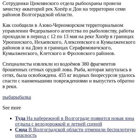
Сотрудники Цимлянского отдела рыбоохраны провели
зачистку акваторий рек Хопёр и Дон на территории семи
районов Волгоградской области.
Как сообщили в Азово-Черноморском территориальном
управлении Федерального агентства по рыболовству, работы
проходили в период с 12 по 13 мая на реке Хопёр в границах
Урюпинского, Нехаевского, Алексеевского и Кумылженского
районов и на Дону в границах Серафимовичского,
Кумылженского, Клетского и Фроловского районов.
Специалисты извлекли из водоёмов 380 фрагментов
брошенных сетных орудий лова. Рыба, которая запуталась в
сетях, была освобождена. 455 кг водных биоресурсов удалось
спасти с наименьшими повреждениями и выпустить обратно
в реки.
рыба
рыбалка
See more
Туда
На набережной в Волгограде появится новая зона
отдыха с велодорожкой и летней сценой
Сюда
В Волгоградской области отменили беспилотную
опасность