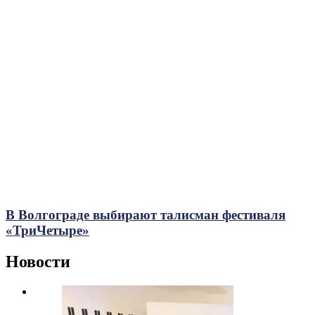
В Волгограде выбирают талисман фестиваля
«ТриЧетыре»
Новости