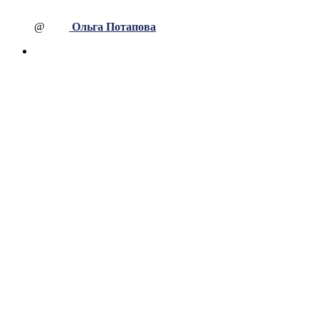
@
Ольга Потапова