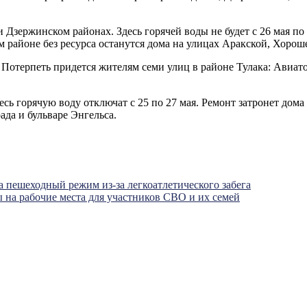
 Дзержинском районах. Здесь горячей воды не будет с 26 мая по
 районе без ресурса останутся дома на улицах Аракской, Хорош
 Потерпеть придется жителям семи улиц в районе Тулака: Авиато
сь горячую воду отключат с 25 по 27 мая. Ремонт затронет дома
ада и бульваре Энгельса.
а пешеходный режим из-за легкоатлетического забега
 на рабочие места для участников СВО и их семей