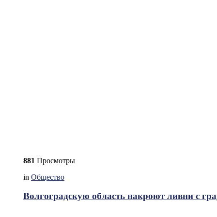
881
Просмотры
in
Общество
Волгоградскую область накроют ливни с гр