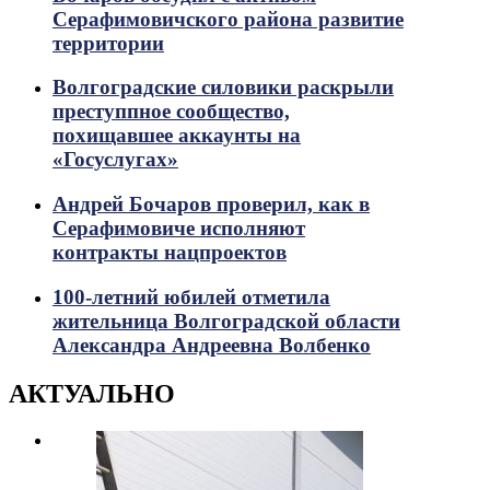
Серафимовичского района развитие
территории
Волгоградские силовики раскрыли
преступпное сообщество,
похищавшее аккаунты на
«Госуслугах»
Андрей Бочаров проверил, как в
Серафимовиче исполняют
контракты нацпроектов
100-летний юбилей отметила
жительница Волгоградской области
Александра Андреевна Волбенко
АКТУАЛЬНО