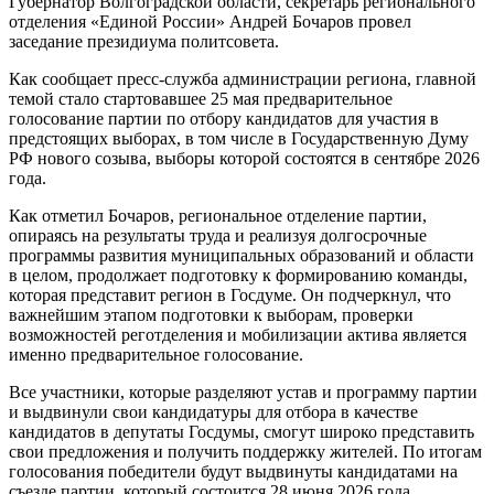
Губернатор Волгоградской области, секретарь регионального
отделения «Единой России» Андрей Бочаров провел
заседание президиума политсовета.
Как сообщает пресс-служба администрации региона, главной
темой стало стартовавшее 25 мая предварительное
голосование партии по отбору кандидатов для участия в
предстоящих выборах, в том числе в Государственную Думу
РФ нового созыва, выборы которой состоятся в сентябре 2026
года.
Как отметил Бочаров, региональное отделение партии,
опираясь на результаты труда и реализуя долгосрочные
программы развития муниципальных образований и области
в целом, продолжает подготовку к формированию команды,
которая представит регион в Госдуме. Он подчеркнул, что
важнейшим этапом подготовки к выборам, проверки
возможностей реготделения и мобилизации актива является
именно предварительное голосование.
Все участники, которые разделяют устав и программу партии
и выдвинули свои кандидатуры для отбора в качестве
кандидатов в депутаты Госдумы, смогут широко представить
свои предложения и получить поддержку жителей. По итогам
голосования победители будут выдвинуты кандидатами на
съезде партии, который состоится 28 июня 2026 года.