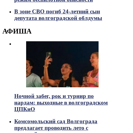
В зоне СВО погиб 24-летний сын
депутата волгоградской облдумы
АФИША
Ночной забег, рок и турнир по
нардам: выходные в волгоградском
ЦПКиО
Комсомольский сад Волгограда
предлагает проводить лето с