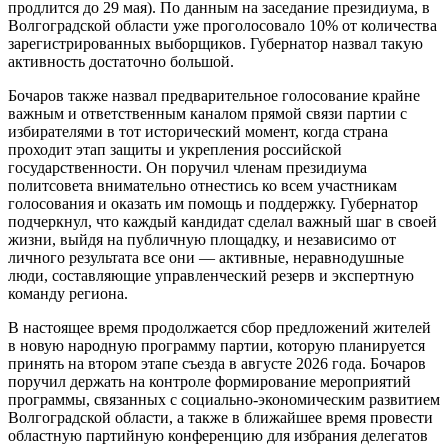
продлится до 29 мая). По данным на заседание президиума, в
Волгоградской области уже проголосовало 10% от количества
зарегистрированных выборщиков. Губернатор назвал такую
активность достаточно большой.
Бочаров также назвал предварительное голосование крайне
важным и ответственным каналом прямой связи партии с
избирателями в тот исторический момент, когда страна
проходит этап защиты и укрепления российской
государственности. Он поручил членам президиума
политсовета внимательно отнестись ко всем участникам
голосования и оказать им помощь и поддержку. Губернатор
подчеркнул, что каждый кандидат сделал важный шаг в своей
жизни, выйдя на публичную площадку, и независимо от
личного результата все они — активные, неравнодушные
люди, составляющие управленческий резерв и экспертную
команду региона.
В настоящее время продолжается сбор предложений жителей
в новую народную программу партии, которую планируется
принять на втором этапе съезда в августе 2026 года. Бочаров
поручил держать на контроле формирование мероприятий
программы, связанных с социально-экономическим развитием
Волгоградской области, а также в ближайшее время провести
областную партийную конференцию для избрания делегатов