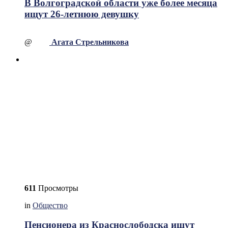
В Волгоградской области уже более месяца
ищут 26-летнюю девушку
@
Агата Стрельникова
611
Просмотры
in
Общество
Пенсионера из Краснослободска ищут