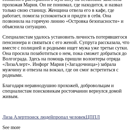
прохожая Мария. Он не понимал, где находится, и назвал
только свою станицу. Женщина отвела его в кафе, где
работает, помогла успокоиться и придти в себя. Она
позвонила на горячую линию «Островка безопасности» и
объяснила ситуацию.
Специалистам удалось установить личность потерявшегося
пенсионера и связаться с его женой. Супруга рассказала, что
вместе с полицией и родными ищет мужа уже третьи сутки.
Она просила позаботиться о нем, пока сможет добраться до
Волгограда. Здесь на помощь пришли волонтеры отряда
«ЛизаАлерт». Инфорг Мария («Загадочница») забрала
мужчину и отвезла на вокзал, где он смог встретиться с
родными.
Благодаря неравнодушию прохожей, добровольцам и
специалистам поисковикам ростовчанин вернулся домой
живым.
Лиза Алерт
поиск людей
пропал человек
ЦППЛ
See more