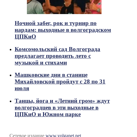
Ночной забег, рок и турнир по
нардам: выходные в волгоградском
ЦПКиО
Комсомольский сад Волгограда
предлагает проводить лето с
музыкой и стихами
Машковские дни в станице
Михайловской пройдут с 28 по 31
июля
Танцы, йога и «Летний гром» ждут
волгоградцев в эти выходные в
ЦПКиО и Южном парке
Сетевое издание
www.volganet.net