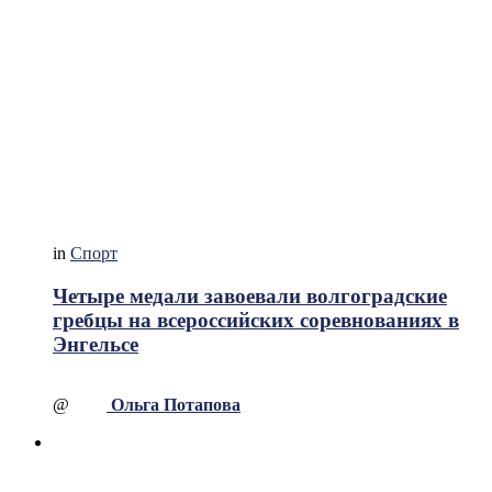
in
Спорт
Четыре медали завоевали волгоградские
гребцы на всероссийских соревнованиях в
Энгельсе
@
Ольга Потапова