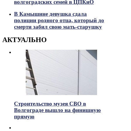
волгоградских семей в ЦПКиО
В Камышине девушка сдала
полиции родного отца, который до
смерти забил свою мать-старушку
АКТУАЛЬНО
Строительство музея СВО в
Волгограде вышло на финишную
прямую