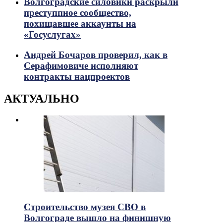
Волгоградские силовики раскрыли
преступпное сообщество,
похищавшее аккаунты на
«Госуслугах»
Андрей Бочаров проверил, как в
Серафимовиче исполняют
контракты нацпроектов
АКТУАЛЬНО
Строительство музея СВО в
Волгограде вышло на финишную