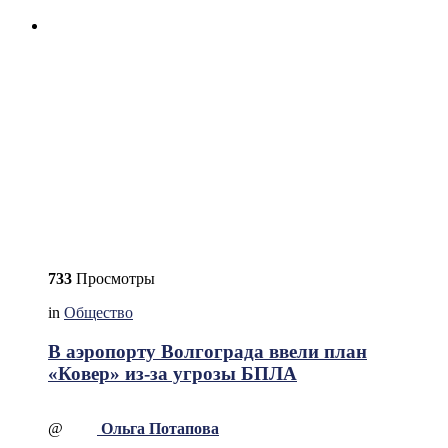
733
Просмотры
in
Общество
В аэропорту Волгограда ввели план
«Ковер» из-за угрозы БПЛА
@
Ольга Потапова