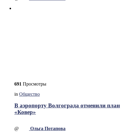
691
Просмотры
in
Общество
В аэропорту Волгограда отменили план
«Ковер»
@
Ольга Потапова