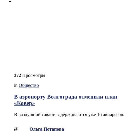
372
Просмотры
in
Общество
В аэропорту Волгограда отменили план
«Ковер»
В воздушной гавани задерживаются уже 16 авиаресов.
@
Ольга Потапова