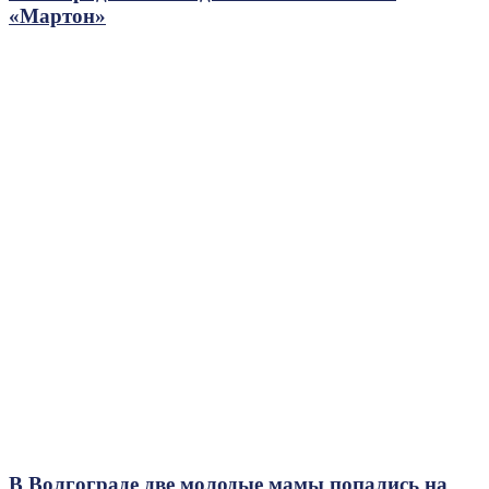
«Мартон»
В Волгограде две молодые мамы попались на