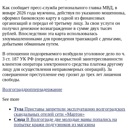
Как сообщает пресс-служба регионального главка МВД, в
январе 2026 года мужчина, действуя по указанию мошенника,
оформил банковскую карту в одной из финансовых
организаций и передал её третьему лицу. За свои услуги он
получил денежное вознаграждение в сумме двух тысяч
рублей. Впоследствии эта карта использовалась
злоумышленниками для проведения транзакций с деньгами,
добытыми обманным путем.
В отношении подозреваемого возбудили уголовное дело по ч.
3 ст. 187 УК РФ (передача из корыстной заинтересованности
клиентом оператора электронного средства платежа другому
лицу для осуществления неправомерных операций). За
совершенное преступление ему грозит до трех лет лишения
свободы.
Волгоград
дроппер
задержание
See more
Туда
Приставы запретили эксплуатацию волгоградских
скандальных отелей сети «Мартон»
Сюда
В Волгограде две молодые мамы попались на
попытке кражи подгузников из магазина