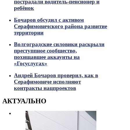
пострадали водитель-пенсионер и
ребёнок
Бочаров обсудил с активом
Серафимовичского района развитие
территории
Волгоградские силовики раскрыли
преступпное сообщество,
похищавшее аккаунты на
«Госуслугах»
Андрей Бочаров проверил, как в
Серафимовиче исполняют
контракты нацпроектов
АКТУАЛЬНО