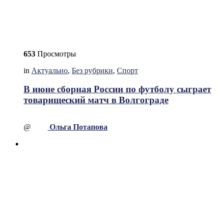
653
Просмотры
in
Актуально
,
Без рубрики
,
Спорт
В июне сборная России по футболу сыграет
товарищеский матч в Волгограде
@
Ольга Потапова