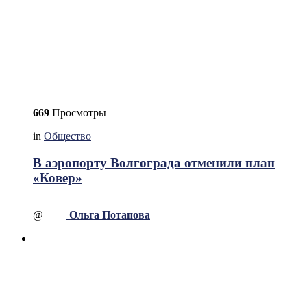
669
Просмотры
in
Общество
В аэропорту Волгограда отменили план
«Ковер»
@
Ольга Потапова