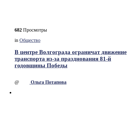
682
Просмотры
in
Общество
В центре Волгограда ограничат движение
транспорта из-за празднования 81-й
годовщины Победы
@
Ольга Потапова