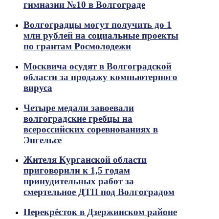
гимназии №10 в Волгограде
Волгоградцы могут получить до 1
млн рублей на социальные проекты
по грантам Росмолодежи
Москвича осудят в Волгоградской
области за продажу компьютерного
вируса
Четыре медали завоевали
волгоградские гребцы на
всероссийских соревнованиях в
Энгельсе
Жителя Курганской области
приговорили к 1,5 годам
принудительных работ за
смертельное ДТП под Волгоградом
Перекрёсток в Дзержинском районе