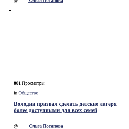
@
Ольга Потапова
881
Просмотры
in
Общество
Володин призвал сделать детские лагеря
более доступными для всех семей
@
Ольга Потапова