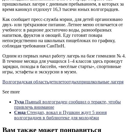
пришкольных лагеря с дневным пребыванием, в которых за
время каникул отдохнут 16,3 тысячи юных волгоградцев.
Как сообщает пресс-служба мэрии, для детей организовано
двух- или трёхразовое питание. Летнее меню отличается от
учебного: в рационе достаточно воды, разнообразных
напитков, фруктов и овощей. Еду готовят повара
непосредственно на школьных пищеблоках по графику,
соблюдая требования СанПиН.
Одним из первых начал работу лагерь на базе гимназии № 4.
В течение месяца для учащихся 1–4 классов здесь проведут
зарядки, походы в бассейн, «весёлые старты», спортивные
игры, эстафеты и экскурсии в музеи.
Волгоградская область
дети
лето
отдых
пришлкольные лагеря
See more
Туда
Пьяный волгоградец сообщил о теракте, чтобы
привлечь внимание
Сюда
Стендап, вокал и Пушкин ждут 5 июня
волгоградцев в библиотеке для молодёжи
Вам также может понравиться