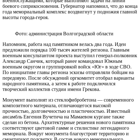
военнослужащими, которые выполняют задачи на линии
боевого соприкосновения. Губернатор напомнил, что до конца
года мемориальный комплекс воздвигнут у подножия главной
высоты города-героя.
Фото: администрация Волгоградской области
Напомним, р
абота над памятником велась два года. Идеи
предложили порядка 100 тысяч жителей региона. Главным
военным консультантом проекта выступил генерал-полковник
Александр Санчик, который ранее командовал Южным
военным округом и группировкой войск «Юг» в ходе СВО.
По инициативе главы региона эскизы отправляли бойцам на
передовую. После обсуждений оргкомитет отобрал варианты
народного памятника, а затем к работе подключился
творческий коллектив студии имени Грекова.
Монумент выполнят из стеклофибробетона — современного
композитного материала, отличающегося высокой
прочностью, долговечностью и пластичностью. Известный
ансамбль Евгения Вучетича на Мамаевом кургане также
сделан из бетона. Архитектурные решения нового памятника
соответствуют цветовой гамме и стилистике легендарного
мемориала. Вокруг монумента благоустроят территорию и
смонтируют подсветку. В состав нового мемориального