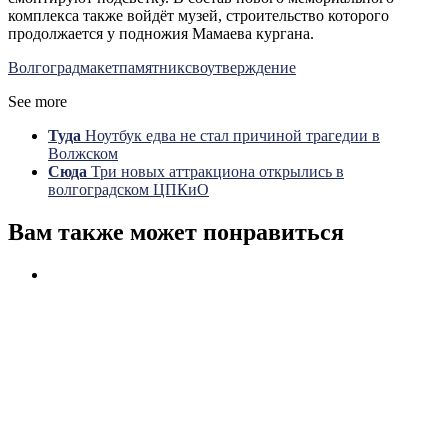
комплекса также войдёт музей, строительство которого
продолжается у подножия Мамаева кургана.
Волгоград
макет
памятник
сво
утверждение
See more
Туда
Ноутбук едва не стал причиной трагедии в
Волжском
Сюда
Три новых аттракциона открылись в
волгоградском ЦПКиО
Вам также может понравиться