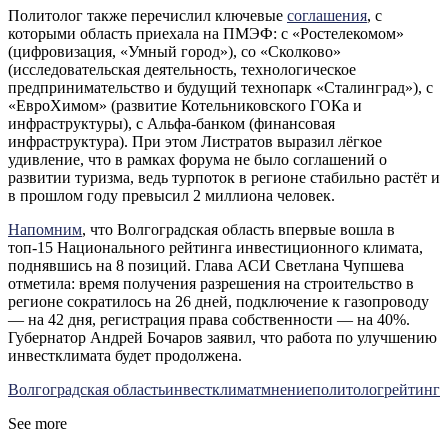
Политолог также перечислил ключевые
соглашения
, с
которыми область приехала на ПМЭФ: с «Ростелекомом»
(цифровизация, «Умный город»), со «Сколково»
(исследовательская деятельность, технологическое
предпринимательство и будущий технопарк «Сталинград»), с
«ЕвроХимом» (развитие Котельниковского ГОКа и
инфраструктуры), с Альфа-банком (финансовая
инфраструктура). При этом Листратов выразил лёгкое
удивление, что в рамках форума не было соглашений о
развитии туризма, ведь турпоток в регионе стабильно растёт и
в прошлом году превысил 2 миллиона человек.
Напомним
, что Волгоградская область впервые вошла в
топ-15 Национального рейтинга инвестиционного климата,
поднявшись на 8 позиций. Глава АСИ Светлана Чупшева
отметила: время получения разрешения на строительство в
регионе сократилось на 26 дней, подключение к газопроводу
— на 42 дня, регистрация права собственности — на 40%.
Губернатор Андрей Бочаров заявил, что работа по улучшению
инвестклимата будет продолжена.
Волгоградская область
инвестклимат
мнение
политолог
рейтинг
See more