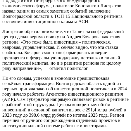
Подводя итоги Петербургского международного
экономического форума, политолог Константин Листратов
назвал одним из самых заметных событий включение
Волгоградской области в ТОП-15 Национального рейтинга
состояния инвестиционного климата АСИ.
Листратов обратил внимание, что 12 лет назад федеральный
центр сделал верную ставку на Андрея Бочарова как главу
региона. «Это тоже была инвестиция – политическая,
кадровая, управленческая. И сейчас видно, что эта ставка
сработала. Бочаров смог трансформировать доверие
президента и федеральную поддержку не только в личный
политический капитал, но и в развитие региона по целому
ряду направлений», — отметил политолог.
По его словам, успехам в экономике предшествовала
серьёзная трансформация. Волгоградская область одной из
первых приняла закон об инвестиционной политике, а в 2024
году начало работать Агентство инвестиционного развития
(АИР). Сам губернатор напрямую связывает рывок в рейтинге
с работой этой структуры. Цифры конкретные: объём
инвестиций в основной капитал вырос с 291,4 млрд рублей в
2023 году до 398,6 млрд рублей по итогам 2025 года. Регион
перешёл от ручного сопровождения отдельных проектов к
институциональной системе работы с инвесторами.