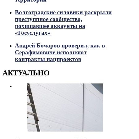
Волгоградские силовики раскрыли
преступпное сообщество,
похищавшее аккаунты на
«Госуслугах»
Андрей Бочаров проверил, как в
Серафимовиче исполняют
контракты нацпроектов
АКТУАЛЬНО