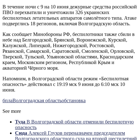
В течение ночи с 9 на 10 июня дежурные средства российской
ПВО перехватили и уничтожили 326 украинских
беспилотных летательных аппаратов самолётного типа. Атаке
подверглись 18 регионов, включая Волгоградскую область.
Как сообщает Минобороны РФ, беспилотники также сбили в
небе над Белгородской, Брянской, Воронежской, Курской,
Калужской, Липецкой, Нижегородской, Ростовской,
Рязанской, Самарской, Саратовской, Смоленской, Орловской,
Тверской, Тульской, Ульяновской областями, Краснодарским
краем, Московским регионом, Республикой Крым и
акваторией Чёрного моря.
Напомним, в Волгоградской области режим «Беспилотная
опасность» действовал с 19:19 мск 9 июня до 6:10 мск 10
июня.
бпла
Волгоградская область
обстановка
See more
Туда
В Волгоградской области отменили беспилотную
опасность
Сюда
Алексей Глухов переназначен председателем
Волгоградского областного суда на второй шестилетний