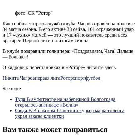
фото: СК "Ротор"
Как сообщает пресс-служба клуба, Чагров провёл на поле все
34 матча сезона. В его активе 33 сейва, 101 отражённый удар
и 17 «сухих» матчей — это лучший показатель среди всех
вратарей Первой лиги по итогам сезона.
В клубе поздравили голкипера: «Поздравляем, Чага! Дальше
— больше»!
О кадровых перестановках в «Роторе» читайте здесь
Никита Чагров
первая лига
Ротор
спорт
футбол
See more
Туда
В амфитеатре на набережной Волгограда
открылось антикафе «Волна»
Сюда
В Волжском 17-летний курьер маркетплейса
украл заказы клиентки
Вам также может понравиться