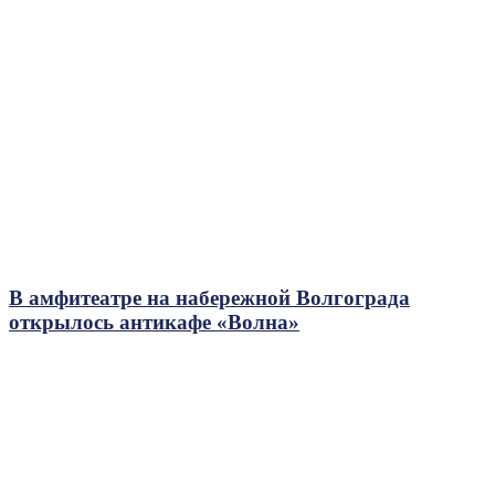
В амфитеатре на набережной Волгограда
открылось антикафе «Волна»