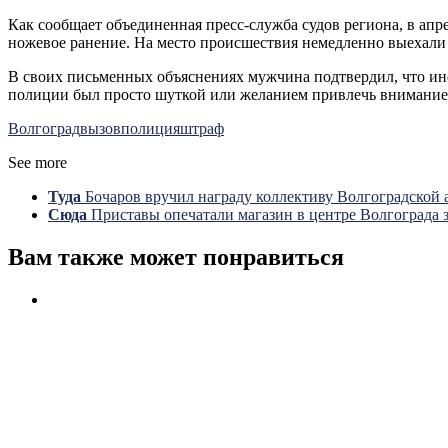
Как сообщает объединенная пресс-служба судов региона, в апре
ножевое ранение. На место происшествия немедленно выехали 
В своих письменных объяснениях мужчина подтвердил, что ин
полиции был просто шуткой или желанием привлечь внимание
Волгоград
вызов
полиция
штраф
See more
Туда
Бочаров вручил награду коллективу Волгоградской 
Сюда
Приставы опечатали магазин в центре Волгограда з
Вам также может понравиться