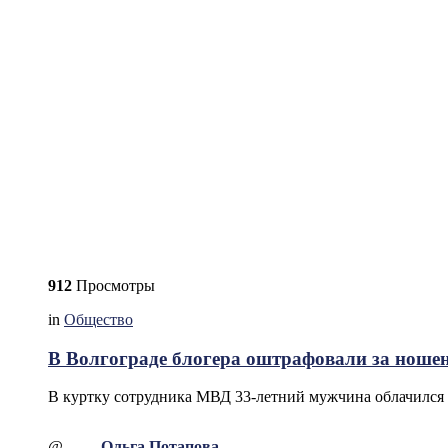
912
Просмотры
in
Общество
В Волгограде блогера оштрафовали за ноше
В куртку сотрудника МВД 33-летний мужчина облачился р
@
Ольга Потапова