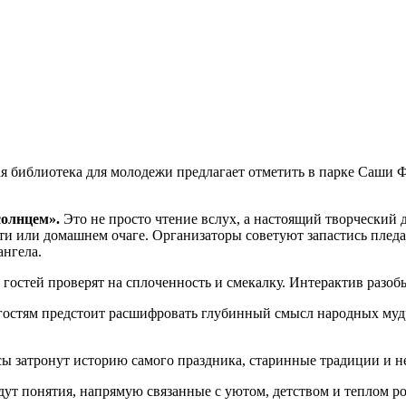
ная библиотека для молодежи предлагает отметить в парке Саши
солнцем».
Это не просто чтение вслух, а настоящий творческий
 или домашнем очаге. Организаторы советуют запастись пледами
ангела.
 гостей проверят на сплоченность и смекалку. Интерактив разоб
стям предстоит расшифровать глубинный смысл народных мудрос
 затронут историю самого праздника, старинные традиции и н
дут понятия, напрямую связанные с уютом, детством и теплом ро