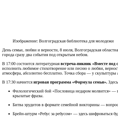
Изображение: Волгоградская библиотека для молодежи
День семьи, любви и верности, 8 июля, Волгоградская област
города сразу два события под открытым небом.
В 17:00 состоится литературная
встреча-пикник «Вместе под 
исполнить любимое стихотворение или песню о любви, верности
атмосфера, абсолютно бесплатно. Точка сбора — у скульптуры 
В 17:30 начнется
игровая программа «Формула семьи».
Здесь
Филологический бой
«Пословица недаром молвится» — го
крылатые фразы.
Битва эрудитов
в формате семейной викторины — вопросы
Брейн-штурм
«Ребус за ребусом» — здесь шифроваться бу