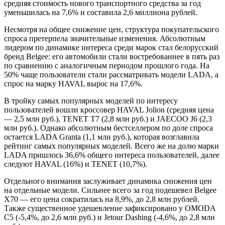
средняя стоимость нового транспортного средства за год
уменьшилась на 7,6% и составила 2,6 миллиона рублей.
Несмотря на общее снижение цен, структура покупательского
спроса претерпела значительные изменения. Абсолютным
лидером по динамике интереса среди марок стал белорусский
бренд Belgee: его автомобили стали востребованнее в пять раз
по сравнению с аналогичным периодом прошлого года. На
50% чаще пользователи стали рассматривать модели LADA, а
спрос на марку HAVAL вырос на 17,6%.
В тройку самых популярных моделей по интересу
пользователей вошли кроссовер HAVAL Jolion (средняя цена
— 2,5 млн руб.), TENET T7 (2,8 млн руб.) и JAECOO J6 (2,3
млн руб.). Однако абсолютным бестселлером по доле спроса
остается LADA Granta (1,1 млн руб.), которая возглавила
рейтинг самых популярных моделей. Всего же на долю марки
LADA пришлось 36,6% общего интереса пользователей, далее
следуют HAVAL (16%) и TENET (10,7%).
Отдельного внимания заслуживает динамика снижения цен
на отдельные модели. Сильнее всего за год подешевел Belgee
X70 — его цена сократилась на 8,9%, до 2,8 млн рублей.
Также существенное удешевление зафиксировано у OMODA
C5 (-5,4%, до 2,6 млн руб.) и Jetour Dashing (-4,6%, до 2,8 млн