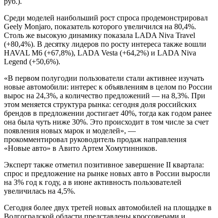
руб.).
Среди моделей наибольший рост спроса продемонстрировал
Geely Monjaro, показатель которого увеличился на 80,4%.
Столь же высокую динамику показала LADA Niva Travel
(+80,4%). В десятку лидеров по росту интереса также вошли
HAVAL M6 (+67,8%), LADA Vesta (+64,2%) и LADA Niva
Legend (+50,6%).
«В первом полугодии пользователи стали активнее изучать
новые автомобили: интерес к объявлениям в целом по России
вырос на 24,3%, а количество предложений — на 8,3%. При
этом меняется структура рынка: сегодня доля российских
брендов в предложении достигает 40%, тогда как годом ранее
она была чуть ниже 30%. Это происходит в том числе за счет
появления новых марок и моделей», —
прокомментировал
руководитель продаж направления
«Новые авто» в Авито Артем Хомутинников.
Эксперт также отметил позитивное завершение II квартала:
спрос и предложение на рынке новых авто в России выросли
на 3% год к году, а в июне активность пользователей
увеличилась на 4,5%.
Сегодня более двух третей новых автомобилей на площадке в
Волгоградской области представлены кроссоверами и