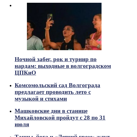
Ночной забег, рок и турнир по
нардам: выходные в волгоградском
ЦПКиО
Комсомольский сад Волгограда
предлагает проводить лето с
музыкой и стихами
Машковские дни в станице
Михайловской пройдут с 28 по 31
июля
Танцы, йога и «Летний гром» ждут