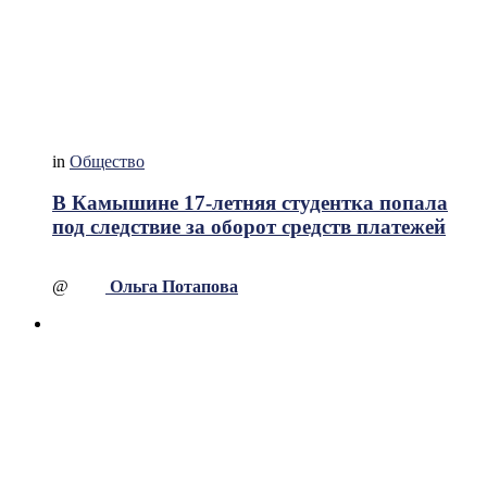
in
Общество
В Камышине 17-летняя студентка попала
под следствие за оборот средств платежей
@
Ольга Потапова