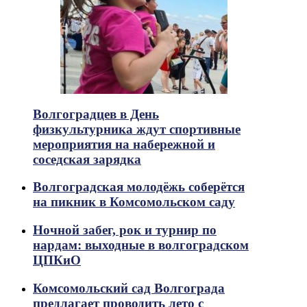
Волгоградцев в День
физкультурника ждут спортивные
мероприятия на набережной и
соседская зарядка
Волгоградская молодёжь соберётся
на пикник в Комсомольском саду
Ночной забег, рок и турнир по
нардам: выходные в волгоградском
ЦПКиО
Комсомольский сад Волгограда
предлагает проводить лето с