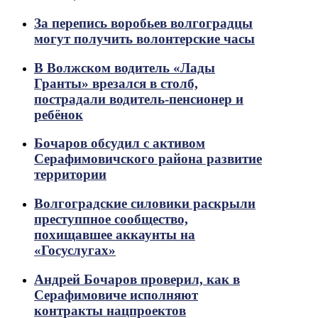
За перепись воробьев волгоградцы
могут получить волонтерские часы
В Волжском водитель «Лады
Гранты» врезался в столб,
пострадали водитель-пенсионер и
ребёнок
Бочаров обсудил с активом
Серафимовичского района развитие
территории
Волгоградские силовики раскрыли
преступпное сообщество,
похищавшее аккаунты на
«Госуслугах»
Андрей Бочаров проверил, как в
Серафимовиче исполняют
контракты нацпроектов