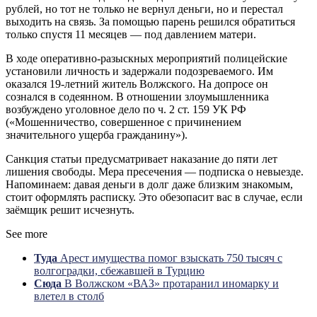
рублей, но тот не только не вернул деньги, но и перестал
выходить на связь. За помощью парень решился обратиться
только спустя 11 месяцев — под давлением матери.
В ходе оперативно-разыскных мероприятий полицейские
установили личность и задержали подозреваемого. Им
оказался 19-летний житель Волжского. На допросе он
сознался в содеянном. В отношении злоумышленника
возбуждено уголовное дело по ч. 2 ст. 159 УК РФ
(«Мошенничество, совершенное с причинением
значительного ущерба гражданину»).
Санкция статьи предусматривает наказание до пяти лет
лишения свободы. Мера пресечения — подписка о невыезде.
Напоминаем: давая деньги в долг даже близким знакомым,
стоит оформлять расписку. Это обезопасит вас в случае, если
заёмщик решит исчезнуть.
See more
Туда
Арест имущества помог взыскать 750 тысяч с
волгоградки, сбежавшей в Турцию
Сюда
В Волжском «ВАЗ» протаранил иномарку и
влетел в столб