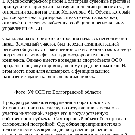
В Краснооктябрьском районе Волгограда судебные приставы
приступили к принудительному исполнению решения суда в
отношении здания на улице Хользунова, 61. Объект, который
долгое время эксплуатировался как сетевой алкомаркет,
отключён от электроснабжения, сообщили в региональном
управлении ФССП.
Скандальная история этого строения началась несколько лет
назад. Земельный участок был передан администрацией
региона обществу с ограниченной ответственностью в аренду
под строительство физкультурно-оздоровительного
комплекса. Однако вместо возведения спортобъекта ООО
продало площадку индивидуальному предпринимателю. На
этом месте появился алкомаркет, а функциональное
назначение здания кардинально изменилось.
Фото: УФССП по Волгоградской области
Прокуратура выявила нарушения и обратилась в суд.
Инстанция признала сделку по отчуждению земельного
участка ничтожной, вернув его в государственную
собственность субъекта. Сам торговый объект был признан
самовольной постройкой. Суд обязал предпринимателя в
течение шести месяцев со дня вступления решения в
законную силу привести здание в соответствие с проектной