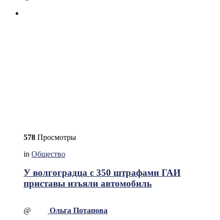
578
Просмотры
in
Общество
У волгоградца с 350 штрафами ГАИ
приставы изъяли автомобиль
@
Ольга Потапова