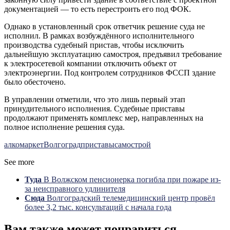
документацией — то есть перестроить его под ФОК.
Однако в установленный срок ответчик решение суда не
исполнил. В рамках возбуждённого исполнительного
производства судебный пристав, чтобы исключить
дальнейшую эксплуатацию самостроя, предъявил требование
к электросетевой компании отключить объект от
электроэнергии. Под контролем сотрудников ФССП здание
было обесточено.
В управлении отметили, что это лишь первый этап
принудительного исполнения. Судебные приставы
продолжают применять комплекс мер, направленных на
полное исполнение решения суда.
алкомаркет
Волгоград
приставы
самострой
See more
Туда
В Волжском пенсионерка погибла при пожаре из-
за неисправного удлинителя
Сюда
Волгоградский телемедицинский центр провёл
более 3,2 тыс. консультаций с начала года
Вам также может понравиться