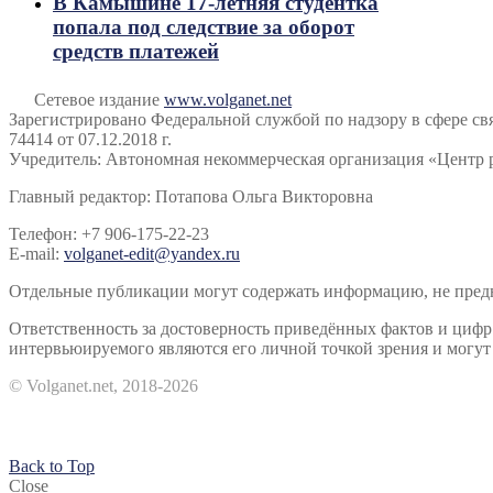
В Камышине 17-летняя студентка
попала под следствие за оборот
средств платежей
Сетевое издание
www.volganet.net
Зарегистрировано Федеральной службой по надзору в сфере 
74414 от 07.12.2018 г.
Учредитель: Автономная некоммерческая организация «Центр 
Главный редактор: Потапова Ольга Викторовна
Телефон: +7 906-175-22-23
E-mail:
volganet-edit@yandex.ru
Отдельные публикации могут содержать информацию, не предна
Ответственность за достоверность приведённых фактов и циф
интервьюируемого являются его личной точкой зрения и могут 
© Volganet.net, 2018-2026
Back to Top
Close