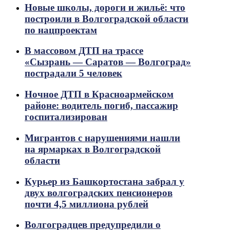
Новые школы, дороги и жильё: что
построили в Волгоградской области
по нацпроектам
В массовом ДТП на трассе
«Сызрань — Саратов — Волгоград»
пострадали 5 человек
Ночное ДТП в Красноармейском
районе: водитель погиб, пассажир
госпитализирован
Мигрантов с нарушениями нашли
на ярмарках в Волгоградской
области
Курьер из Башкортостана забрал у
двух волгоградских пенсионеров
почти 4,5 миллиона рублей
Волгоградцев предупредили о