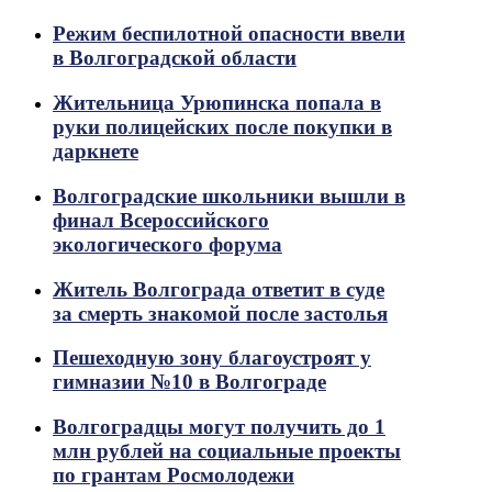
Режим беспилотной опасности ввели
в Волгоградской области
Жительница Урюпинска попала в
руки полицейских после покупки в
даркнете
Волгоградские школьники вышли в
финал Всероссийского
экологического форума
Житель Волгограда ответит в суде
за смерть знакомой после застолья
Пешеходную зону благоустроят у
гимназии №10 в Волгограде
Волгоградцы могут получить до 1
млн рублей на социальные проекты
по грантам Росмолодежи