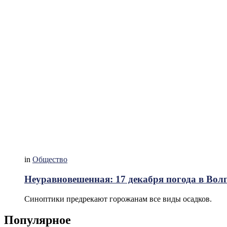
in
Общество
Неуравновешенная: 17 декабря погода в Волг
Синоптики предрекают горожанам все виды осадков.
Популярное