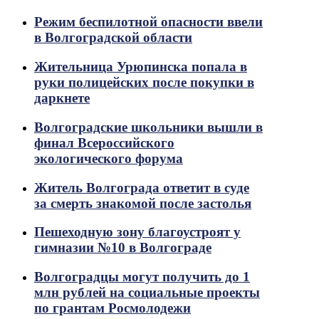
Режим беспилотной опасности ввели
в Волгоградской области
Жительница Урюпинска попала в
руки полицейских после покупки в
даркнете
Волгоградские школьники вышли в
финал Всероссийского
экологического форума
Житель Волгограда ответит в суде
за смерть знакомой после застолья
Пешеходную зону благоустроят у
гимназии №10 в Волгограде
Волгоградцы могут получить до 1
млн рублей на социальные проекты
по грантам Росмолодежи